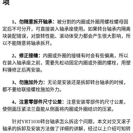
项
1、勿随意拆开轴承：
被分割的内圈或外圈用螺栓螺母固
定后不可分开，可直接装入轴承座使用。如果转台轴承内隔离
块装配错误，对旋转性能、滚动体受力都会产生很大影响，所
以不能随意将轴承拆开。
2、修正接缝：
内圈或外圈的接缝有时会有些偏离，所以
在装入轴承座之前，需要先松动固定内圈或外圈的螺栓，用塑
料锤修正后再安装。
3、勿施加外力：
无论是安装还是拆卸转台轴承的时候，
都不要给联接螺栓施加外力。
4、注意零部件尺寸公差：
注意安装零部件的尺寸公差，
使侧面压紧法兰盘能从侧面将内圈或外圈结识的压紧。
针对YRT1030转台轴承怎么拆这个问题，本文对交叉滚子
轴承的拆卸及安装方法做了详细的讲解，经过以上介绍可知转