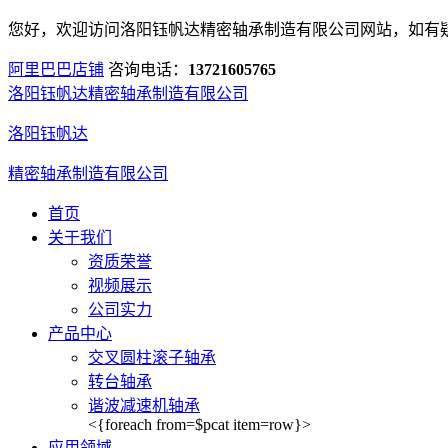
您好，欢迎访问洛阳钰帆达精密轴承制造有限公司网站，如有
阿里巴巴店铺
咨询电话：
13721605765
洛阳钰帆达精密轴承制造有限公司
洛阳钰帆达
精密轴承制造有限公司
首页
关于我们
资质荣誉
视频展示
公司实力
产品中心
交叉圆柱滚子轴承
转台轴承
谐波减速机轴承
<{foreach from=$pcat item=row}>
应用领域