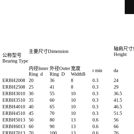
轴肩尺寸Sh
主要尺寸Dimension
Height
公称型号
Bearing Type
内径Inner
外径Outer
宽度
r min
da
Ring d
Ring D
WidthB
ERBH2008
20
36
8
0.3
24
ERBH2508
25
41
8
0.3
29
ERBH3010
30
55
10
0.3
36.5
ERBH3510
35
60
10
0.3
41.5
ERBH4010
40
65
10
0.3
46.5
ERBH4510
45
70
10
0.3
51.5
ERBH5013
50
80
13
0.6
56
ERBH6013
60
90
13
0.6
66
ERBH7013
70
100
13
0.6
76