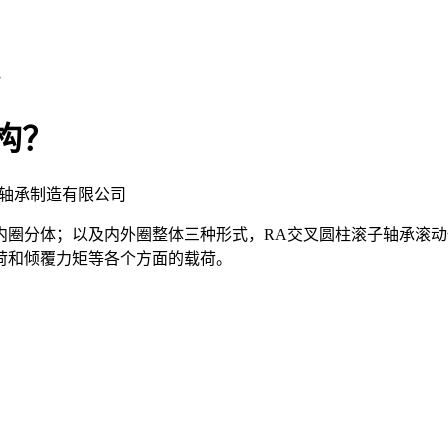
？
构？
轴承制造有限公司
圈分体；以及内外圈整体三种形式，RA交叉圆柱滚子轴承滚动体
荷和倾覆力矩等各个方面的载荷。