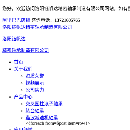
您好，欢迎访问洛阳钰帆达精密轴承制造有限公司网站，如有
阿里巴巴店铺
咨询电话：
13721605765
洛阳钰帆达精密轴承制造有限公司
洛阳钰帆达
精密轴承制造有限公司
首页
关于我们
资质荣誉
视频展示
公司实力
产品中心
交叉圆柱滚子轴承
转台轴承
谐波减速机轴承
<{foreach from=$pcat item=row}>
应用领域