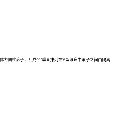
为圆柱滚子，互成90°垂直排列在V型滚道中滚子之间由隔离