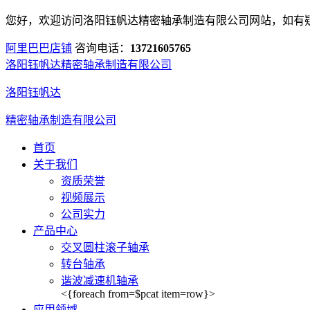
您好，欢迎访问洛阳钰帆达精密轴承制造有限公司网站，如有
阿里巴巴店铺
咨询电话：
13721605765
洛阳钰帆达精密轴承制造有限公司
洛阳钰帆达
精密轴承制造有限公司
首页
关于我们
资质荣誉
视频展示
公司实力
产品中心
交叉圆柱滚子轴承
转台轴承
谐波减速机轴承
<{foreach from=$pcat item=row}>
应用领域