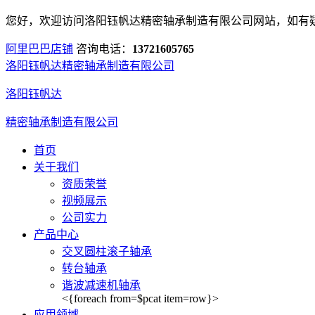
您好，欢迎访问洛阳钰帆达精密轴承制造有限公司网站，如有
阿里巴巴店铺
咨询电话：
13721605765
洛阳钰帆达精密轴承制造有限公司
洛阳钰帆达
精密轴承制造有限公司
首页
关于我们
资质荣誉
视频展示
公司实力
产品中心
交叉圆柱滚子轴承
转台轴承
谐波减速机轴承
<{foreach from=$pcat item=row}>
应用领域