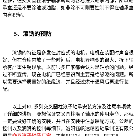
过多，在交叉圆柱滚子轴承转动时容易进入轴承内部，所以轴
承室还是不要涂油或油脂，如非涂不可则要控制不得在轴承室
内有积留。
5、漆锈的预防
漆锈的特征是多发在封密式的电机，电机在装配时声音很
好，但在仓库内放了一些时间后，电机异响变的很大，拆下轴
承有严重生锈现象。以前很多厂家都会认为是轴承的问题，经
过不断宣传，现在电机厂已经意识到主要是绝缘漆的问题。所
以需要选择质量好的绝缘漆，并且经过烘干通风后再进行装
配。
以上对RU系列交叉圆柱滚子轴承安装方法及注意事项做
了详细的讲解，要想保证交叉圆柱滚子轴承的使用寿命，那就
一定要做好正确的安装，并且在安装中注意装配方式、公差的
控制以及润滑的控制等细节。洛阳钰帆达精密轴承制造有限公
司是
交叉滚子轴承厂家
，主营RU124、RU178、RU228、