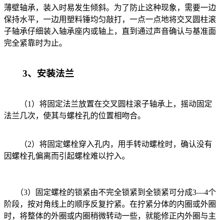
薄壁轴承，装入时易发生倾斜。为了防止这种现象，需要一边
保持水平，一边用塑料锤均匀敲打，一点一点地将交叉圆柱滚
子轴承仔细装入轴承座内或轴上，直到通过声音确认与基准面
完全紧靠时为止。
3、安装法兰
（1）将固定法兰放置在交叉圆柱滚子轴承上，摇动固定
法兰几次，使其与螺栓孔的位置相吻合。
（2）将固定螺栓穿入孔内，用手转动螺栓时，确认没有
因螺栓孔偏离而引起螺栓难以拧入。
（3）固定螺栓的锁紧由不完全锁紧到全锁紧可分成3—4个
阶段，按对角线上的顺序反复拧紧。在拧紧分体的内圈或外圈
时，将整体的外圈或内圈稍微转动一些，就能修正内外圈与主